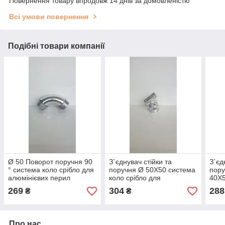
Повернення товару впродовж 14 днів за домовленістю
Всі умови повернення
Подібні товари компанії
Ø 50 Поворот поручня 90
З`єднувач стійки та
З`єд
° система коло срібло для
поручня Ø 50X50 система
пору
алюмінієвих перил
коло срібло для
40X5
алюмінієвих перил
сріб
269
304
288
₴
₴
пер
Про нас