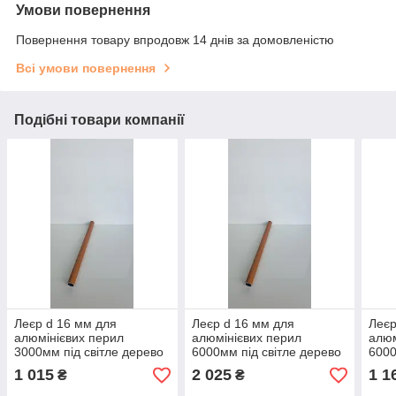
Умови повернення
Повернення товару впродовж 14 днів за домовленістю
Всі умови повернення
Подібні товари компанії
Леєр d 16 мм для
Леєр d 16 мм для
Леєр
алюмінієвих перил
алюмінієвих перил
алюм
3000мм під світле дерево
6000мм під світле дерево
6000
система коло
система коло
коло
1 015
2 025
1 1
₴
₴