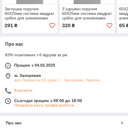
Заглушка поручня
З`єднувач поручня
60Х2
60Х25мм система квадрат
60Х25мм система квадрат
квад
срібло для алюмінієвих
срібло для алюмінієвих
алюм
перил
перил
291
320
65
₴
₴
Про нас
83% позитивних з 6 відгуків за рік
Працює з 04.02.2025
м. Запоріжжя
вул.Перемоги,16,прим.1 , Запоріжжя, Україна
Контакти
Сьогодні працює з 09:00 до 18:00
Показати весь графік роботи
Про нас