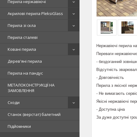
Перила нержавіючі
Акрилові перила PleksiGlass
Перила зі скла
Перила сталеві
Нержавіючі перила на
Ковані перила
Переваги нержавіючи
Дерев'яні перила
- бездоганний зовнішн
Відсутність зварювал
Перила на пандус
- Довговічність
МЕТАЛОКОНСТРУКЦІЇ НА
Перила з якісної нерж
ЗАМОВЛЕННЯ
- Не вимагають серві
Якісні нержавіючі пер
Сходи
- Доступна ціна
Станок (верстат) балетний
За дуже доступні гро
Підйомники