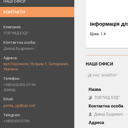
НАШІ ОФІСИ
КОНТАКТИ
Інформація дл
ТОВ"МІД БУД"
Ціна:
1 ₴
Давид Будревич
вул.Перемоги,16,прим.1, Запоріжжя,
НАШІ ОФІСИ
Україна
ДЕ НАС ЗНАЙТИ?
+380 (50) 055-07-99
Давид
ТОВ"МІД БУД"
perila_zp@ukr.net
Давид Будревич
+380500550799