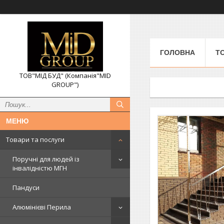
ГОЛОВНА
Т
ТОВ"МІД БУД" (Компанія"MID
GROUP")
Товари та послуги
Поручні для людей із
інвалідністю МГН
Пандуси
Алюмінієві Перила