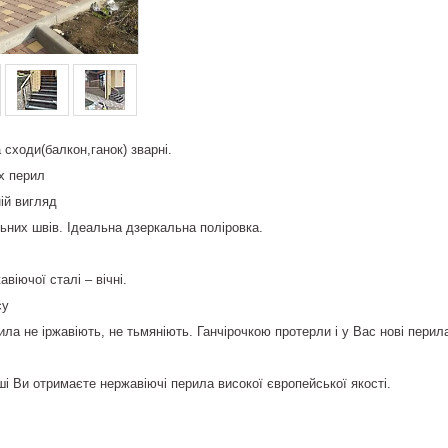
 сходи(балкон,ганок) зварні.
х перил
ій вигляд
ьних швів. Ідеальна дзеркальна поліровка.
авіючої сталі – вічні.
су
ила не іржавіють, не тьмяніють. Ганчірочкою протерли і у Вас нові перил
ші Ви отримаєте нержавіючі перила високої європейської якості.