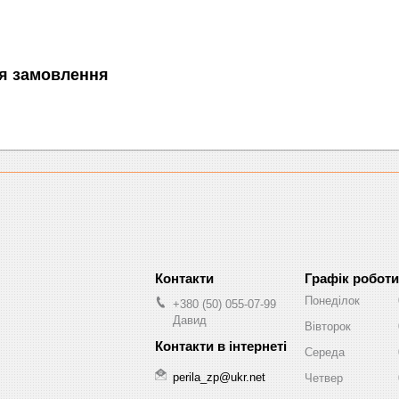
я замовлення
Графік роботи
Понеділок
+380 (50) 055-07-99
Давид
Вівторок
Середа
perila_zp@ukr.net
Четвер