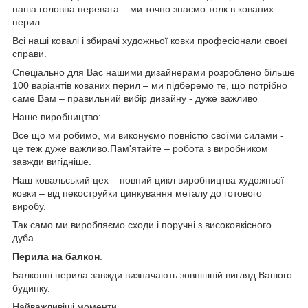
наша головна перевага – ми точно знаємо толк в кованих
перил.
Всі наші ковалі і збирачі художньої ковки професіонали своєї
справи.
Спеціально для Вас нашими дизайнерами розроблено більше
100 варіантів кованих перил – ми підберемо те, що потрібно
саме Вам – правильний вибір дизайну - дуже важливо
Наше виробництво:
Все що ми робимо, ми виконуємо повністю своїми силами -
це теж дуже важливо.Пам'ятайте – робота з виробником
завжди вигідніше.
Наш ковальський цех – повний цикл виробництва художньої
ковки – від пекоструйки цинкування металу до готового
виробу.
Так само ми виробляємо сходи і поручні з високоякісного
дуба.
Перила на балкон
.
Балконні перила завжди визначають зовнішній вигляд Вашого
будинку.
Найважливіші моменти